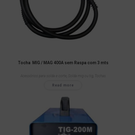
Tocha MIG / MAG 400A sem Raspa com 3 mts
Acessórios para solda e corte
,
Solda mig ou tig
,
Tochas
Read more