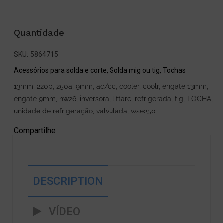
Quantidade
SKU:
5864715
Acessórios para solda e corte
,
Solda mig ou tig
,
Tochas
13mm
,
220p
,
250a
,
9mm
,
ac/dc
,
cooler
,
coolr
,
engate 13mm
,
engate 9mm
,
hw26
,
inversora
,
liftarc
,
refrigerada
,
tig
,
TOCHA
,
unidade de refrigeração
,
valvulada
,
wse250
Compartilhe
DESCRIPTION
VÍDEO