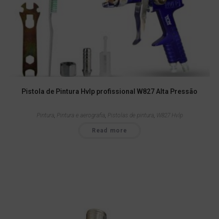
Pistola de Pintura Hvlp profissional W827 Alta Pressão
Pintura
,
Pintura e aerografia
,
Pistolas de pintura
,
W827 Hvlp
Read more