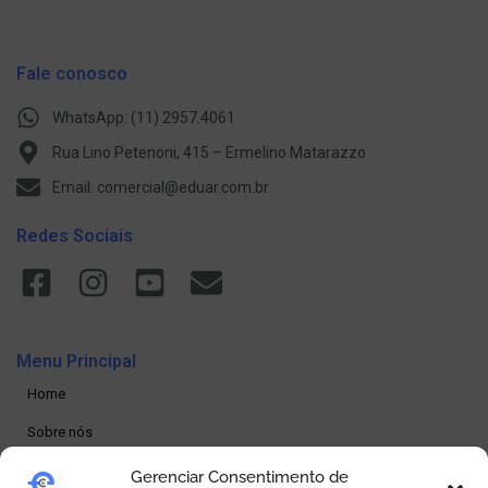
Fale conosco
WhatsApp: (11) 2957.4061
Rua Lino Petenoni, 415 – Ermelino Matarazzo
Email: comercial@eduar.com.br
Redes Sociais
Menu Principal
Home
Sobre nós
Produtos
Gerenciar Consentimento de