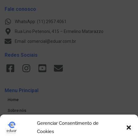
Fale conosco
WhatsApp: (11) 2957.4061
Rua Lino Petenoni, 415 – Ermelino Matarazzo
Email: comercial@eduar.com.br
Redes Sociais
Menu Principal
Home
Sobre nós
Produtos
Gerenciar Consentimento de
Cookies
Loja online