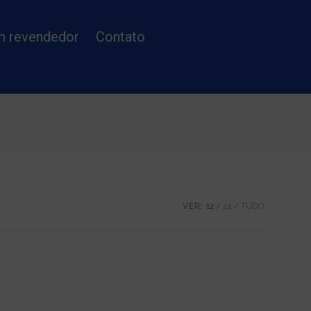
m revendedor
Contato
VER:
12
24
TUDO