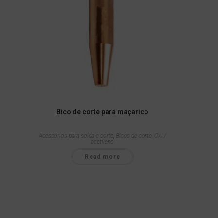
Bico de corte para maçarico
Acessórios para solda e corte
,
Bicos de corte
,
Oxi /
acetileno
Read more