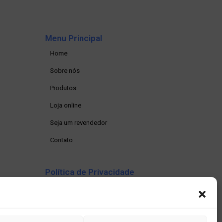
Menu Principal
Home
Sobre nós
Produtos
Loja online
Seja um revendedor
Contato
Política de Privacidade
Política de privacidade
Termos e condições
Política de Cookies (BR)