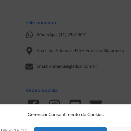
Fale conosco
WhatsApp: (11) 2957.4061
Rua Lino Petenoni, 415 – Ermelino Matarazzo
Email: comercial@eduar.com.br
Redes Sociais
Gerenciar Consentimento de Cookies
s para armazenar