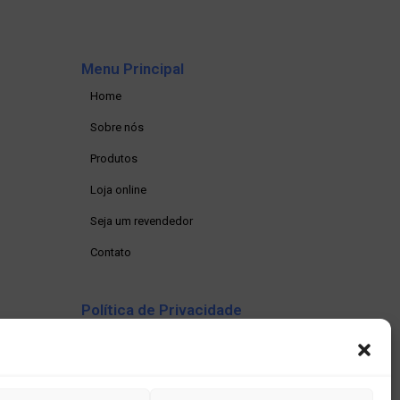
Menu Principal
Home
Sobre nós
Produtos
Loja online
Seja um revendedor
Contato
Política de Privacidade
Política de privacidade
Termos e condições
Política de Cookies (BR)