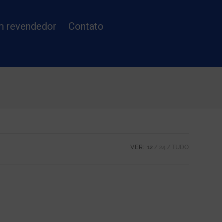
m revendedor
Contato
VER:
12
24
TUDO