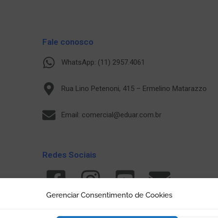
Fale conosco
WhatsApp: (11) 2957.4061
Rua Lino Petenoni, 415 – Ermelino Matarazzo
Email: comercial@eduar.com.br
Redes Sociais
Gerenciar Consentimento de Cookies