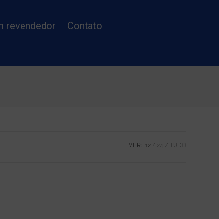
m revendedor
Contato
VER:
12
24
TUDO