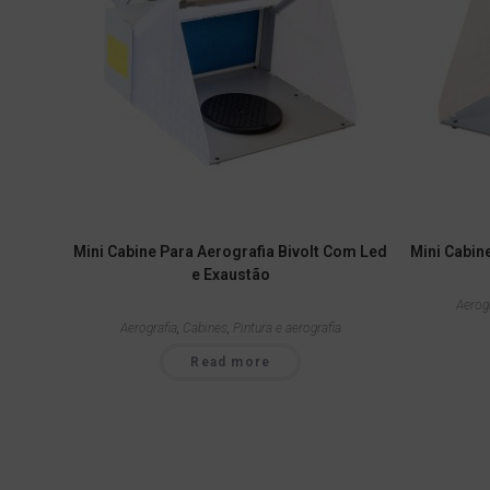
Mini Cabine Para Aerografia Bivolt Com Led
Mini Cabin
e Exaustão
Aerog
Aerografia
,
Cabines
,
Pintura e aerografia
Read more