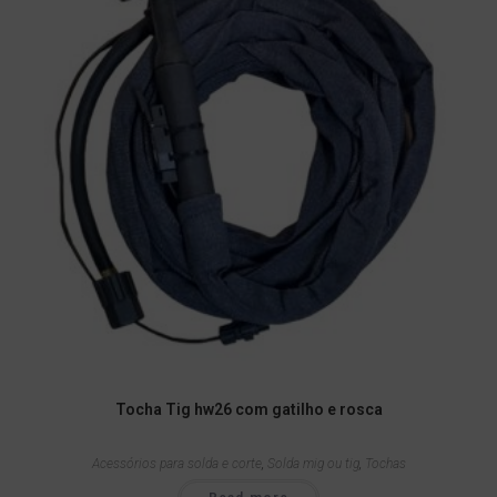
Tocha Tig hw26 com gatilho e rosca
Acessórios para solda e corte
,
Solda mig ou tig
,
Tochas