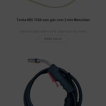
Tocha MIG 130A sem gás com 2 mts Wwsoldas
Acessórios para solda e corte
,
Solda mig ou tig
,
Tochas
Read more