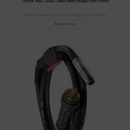
Tocha MIG / MAG 180A sem Raspa com 5 mts
Acessórios para solda e corte
,
Solda mig ou tig
,
Tochas
Read more