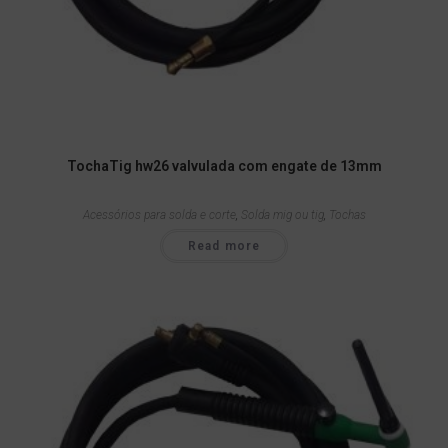
TochaTig hw26 valvulada com engate de 13mm
Acessórios para solda e corte
,
Solda mig ou tig
,
Tochas
Read more