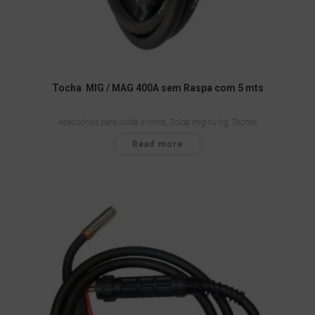
Tocha MIG / MAG 400A sem Raspa com 5 mts
Acessórios para solda e corte
,
Solda mig ou tig
,
Tochas
Read more