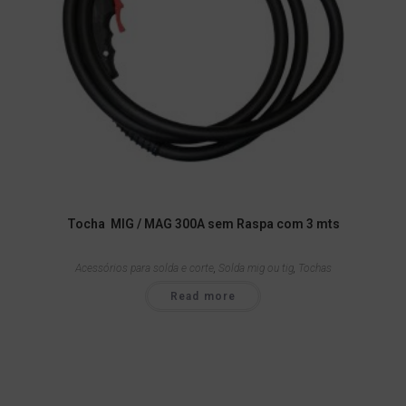
Tocha MIG / MAG 300A sem Raspa com 3 mts
Acessórios para solda e corte
,
Solda mig ou tig
,
Tochas
Read more