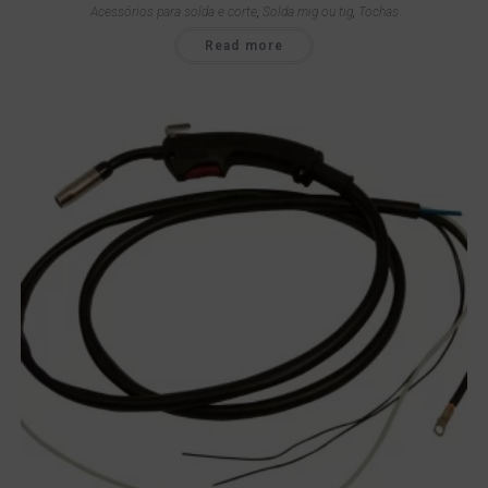
Acessórios para solda e corte
,
Solda mig ou tig
,
Tochas
Read more