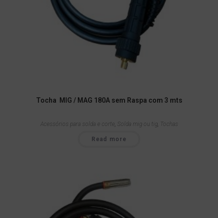
Tocha MIG / MAG 180A sem Raspa com 3 mts
Acessórios para solda e corte
,
Solda mig ou tig
,
Tochas
Read more