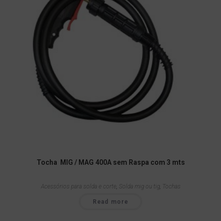
Tocha MIG / MAG 400A sem Raspa com 3 mts
Acessórios para solda e corte
,
Solda mig ou tig
,
Tochas
Read more