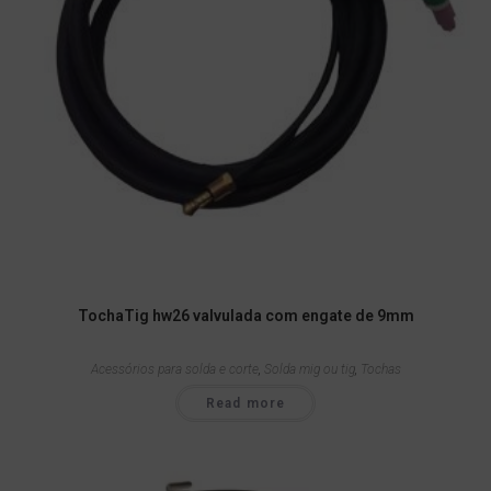
TochaTig hw26 valvulada com engate de 9mm
Acessórios para solda e corte
,
Solda mig ou tig
,
Tochas
Read more