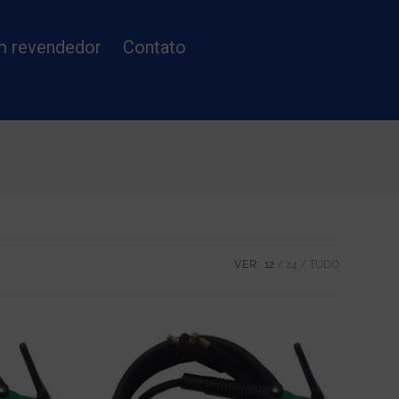
m revendedor
Contato
VER:
12
24
TUDO