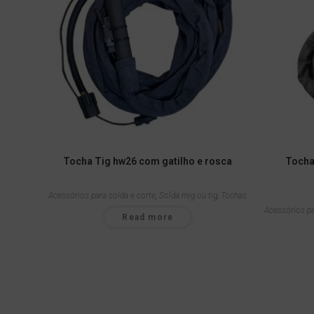
Tocha Tig hw26 com gatilho e rosca
Tocha
Acessórios para solda e corte
,
Solda mig ou tig
,
Tochas
Acessórios pa
Read more