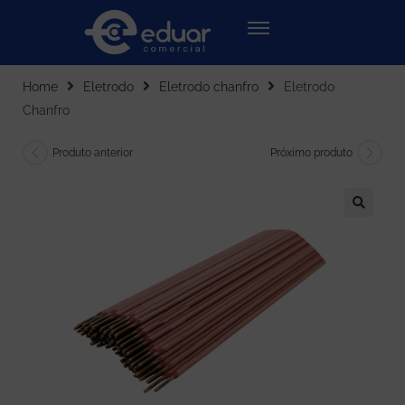
Home
Eletrodo
Eletrodo chanfro
Eletrodo
Chanfro
Produto anterior
Próximo produto