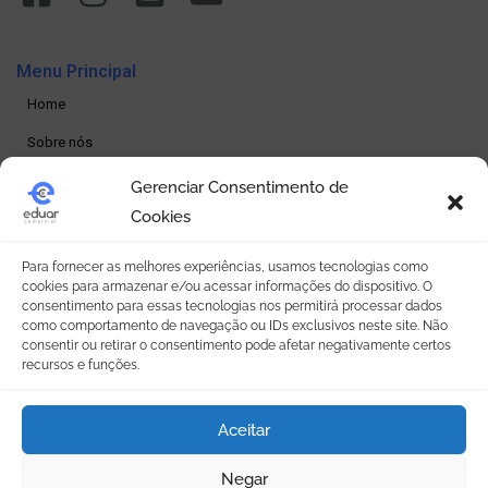
Menu Principal
Home
Sobre nós
Produtos
Gerenciar Consentimento de
Cookies
Loja online
Seja um revendedor
Para fornecer as melhores experiências, usamos tecnologias como
cookies para armazenar e/ou acessar informações do dispositivo. O
Contato
consentimento para essas tecnologias nos permitirá processar dados
como comportamento de navegação ou IDs exclusivos neste site. Não
consentir ou retirar o consentimento pode afetar negativamente certos
Política de Privacidade
recursos e funções.
Política de privacidade
Aceitar
Termos e condições
Política de Cookies (BR)
Negar