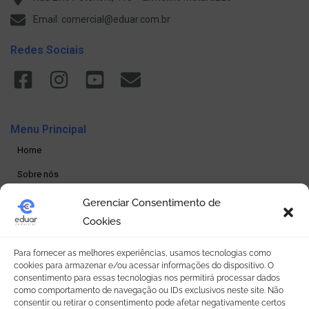
Email: comercial@eduar.com.br
Redes Sociais
Menu Principal
Home
Sobre nós
Produtos
Gerenciar Consentimento de
Cookies
Loja online
Seja um revendedor
Para fornecer as melhores experiências, usamos tecnologias como
cookies para armazenar e/ou acessar informações do dispositivo. O
Contato
consentimento para essas tecnologias nos permitirá processar dados
como comportamento de navegação ou IDs exclusivos neste site. Não
consentir ou retirar o consentimento pode afetar negativamente certos