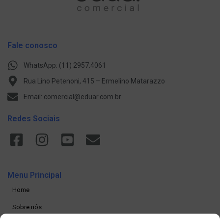
Fale conosco
WhatsApp: (11) 2957.4061
Rua Lino Petenoni, 415 – Ermelino Matarazzo
Email: comercial@eduar.com.br
Redes Sociais
Menu Principal
Home
Sobre nós