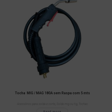
Tocha MIG / MAG 180A sem Raspa com 5 mts
Acessórios para solda e corte
,
Solda mig ou tig
,
Tochas
Read more