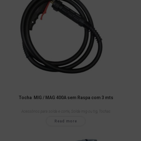
Tocha MIG / MAG 400A sem Raspa com 3 mts
Acessórios para solda e corte
,
Solda mig ou tig
,
Tochas
Read more