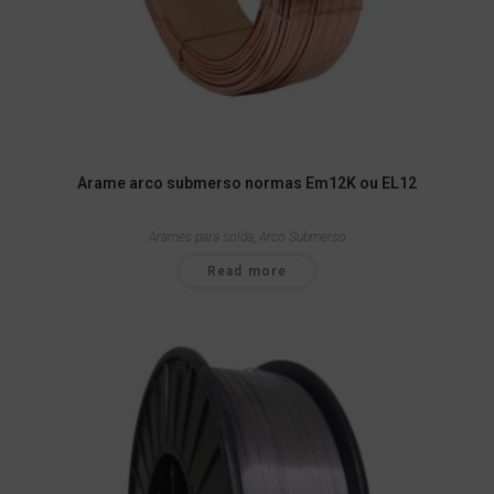
Arame arco submerso normas Em12K ou EL12
Arames para solda
,
Arco Submerso
Read more