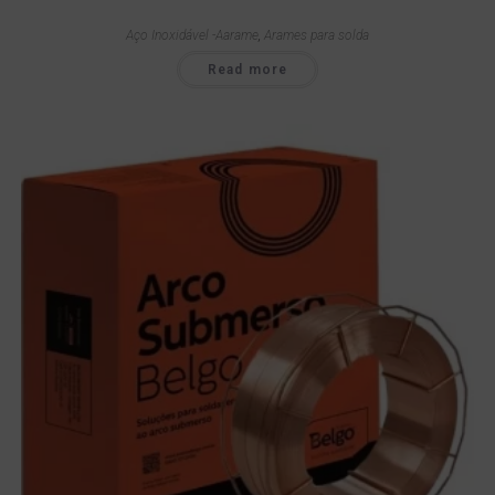
Aço Inoxidável -Aarame
,
Arames para solda
Read more