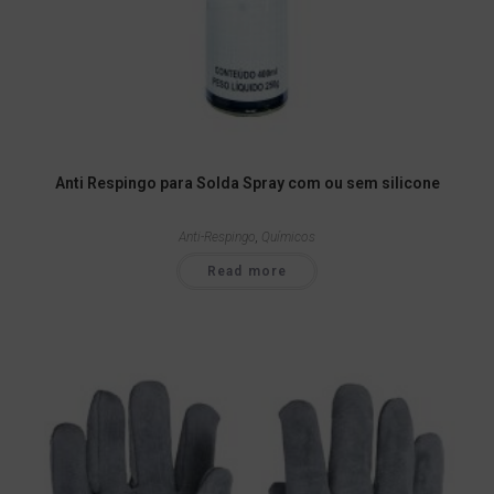
Anti Respingo para Solda Spray com ou sem silicone
Anti-Respingo
,
Químicos
Read more