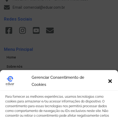
Email: comercial@eduar.com.br
Redes Sociais
Menu Principal
Home
Sobre nós
Produtos
Gerenciar Consentimento de
Cookies
Loja online
Seja um revendedor
Para fornecer as melhores experiências, usamos tecnologias como
cookies para armazenar e/ou acessar informações do dispositivo. O
Contato
consentimento para essas tecnologias nos permitirá processar dados
como comportamento de navegação ou IDs exclusivos neste site. Não
consentir ou retirar o consentimento pode afetar negativamente certos