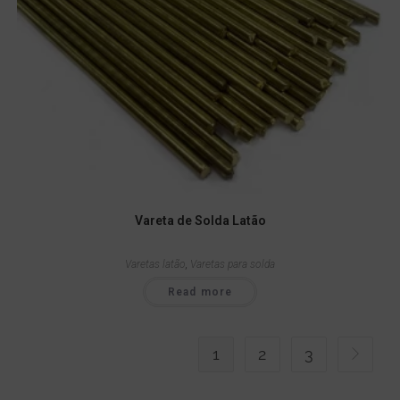
Vareta de Solda Latão
Varetas latão
,
Varetas para solda
Read more
1
2
3