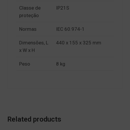
Classe de
IP21S
proteção
Normas
IEC 60.974-1
Dimensões, L
440 x 155 x 325 mm
x W x H
Peso
8 kg
Related products