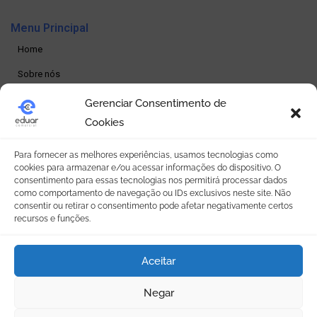
Menu Principal
Home
Sobre nós
Produtos
Gerenciar Consentimento de
Cookies
Loja online
Seja um revendedor
Para fornecer as melhores experiências, usamos tecnologias como
cookies para armazenar e/ou acessar informações do dispositivo. O
Contato
consentimento para essas tecnologias nos permitirá processar dados
como comportamento de navegação ou IDs exclusivos neste site. Não
consentir ou retirar o consentimento pode afetar negativamente certos
Política de Privacidade
recursos e funções.
Política de privacidade
Aceitar
Termos e condições
Política de Cookies (BR)
Negar