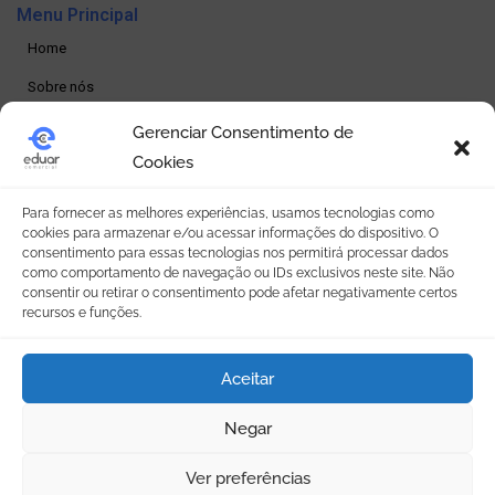
Menu Principal
Home
Sobre nós
Produtos
Gerenciar Consentimento de
Cookies
Loja online
Seja um revendedor
Para fornecer as melhores experiências, usamos tecnologias como
cookies para armazenar e/ou acessar informações do dispositivo. O
Contato
consentimento para essas tecnologias nos permitirá processar dados
como comportamento de navegação ou IDs exclusivos neste site. Não
consentir ou retirar o consentimento pode afetar negativamente certos
Política de Privacidade
recursos e funções.
Política de privacidade
Aceitar
Termos e condições
Política de Cookies (BR)
Negar
Ver preferências