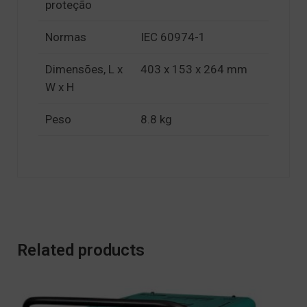
proteção
Normas
IEC 60974-1
Dimensões, L x
403 x 153 x 264 mm
W x H
Peso
8.8 kg
Related products