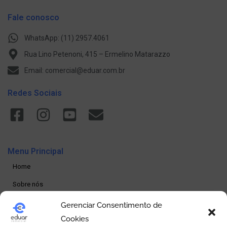
Fale conosco
WhatsApp: (11) 2957.4061
Rua Lino Petenoni, 415 – Ermelino Matarazzo
Email: comercial@eduar.com.br
Redes Sociais
Menu Principal
Home
Sobre nós
Produtos
Gerenciar Consentimento de
Cookies
Loja online