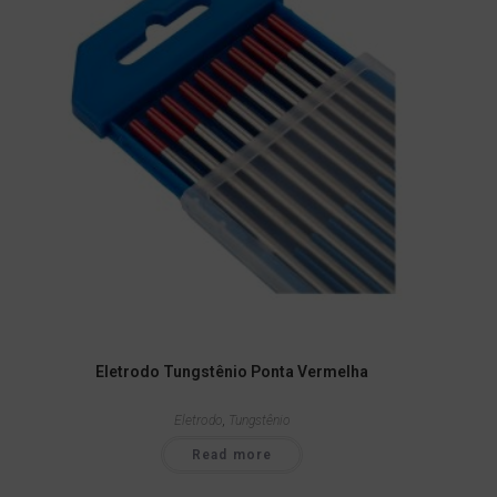
Eletrodo Tungstênio Ponta Vermelha
Eletrodo
,
Tungstênio
Read more