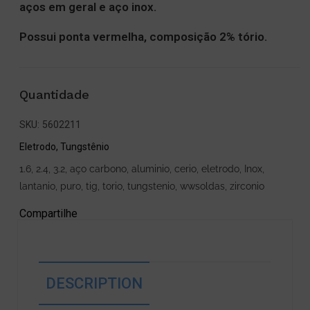
aços em geral e aço inox.
Possui ponta vermelha, composição 2% tório.
Quantidade
SKU:
5602211
Eletrodo
,
Tungstênio
1.6
,
2.4
,
3.2
,
aço carbono
,
aluminio
,
cerio
,
eletrodo
,
Inox
,
lantanio
,
puro
,
tig
,
torio
,
tungstenio
,
wwsoldas
,
zirconio
Compartilhe
DESCRIPTION