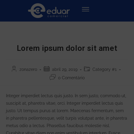
Lorem ipsum dolor sit amet
zonazero
abril 29, 2019
Category #1
0 Comentário
Integer imperdiet lectus quis justo. In sem justo, commodo ut,
suscipit at, pharetra vitae, orci. Integer imperdiet lectus quis
justo. Ut tempus purus at lorem. Maecenas fermentum, sem
in pharetra pellentesque, velit turpis volutpat ante, in pharetra
metus odio a lectus. Phasellus faucibus molestie nisl.
Curabitur vitae diam non enim vestibulum interdum. Fusce