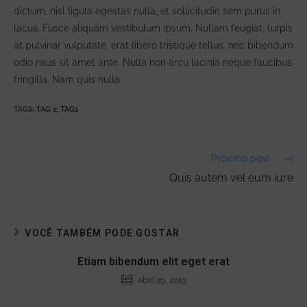
dictum, nisl ligula egestas nulla, et sollicitudin sem purus in
lacus. Fusce aliquam vestibulum ipsum. Nullam feugiat, turpis
at pulvinar vulputate, erat libero tristique tellus, nec bibendum
odio risus sit amet ante. Nulla non arcu lacinia neque faucibus
fringilla. Nam quis nulla.
TAGS:
TAG 2
,
TAG1
Próximo post
Quis autem vel eum iure
VOCÊ TAMBÉM PODE GOSTAR
Etiam bibendum elit eget erat
abril 29, 2019