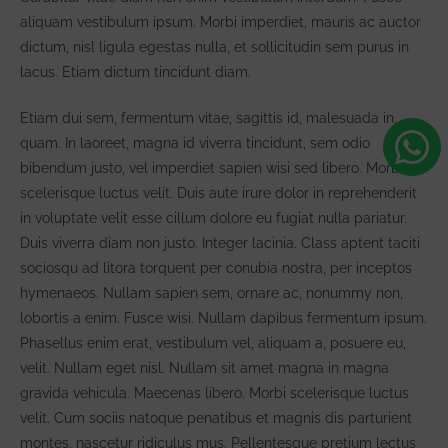
aliquam vestibulum ipsum. Morbi imperdiet, mauris ac auctor
dictum, nisl ligula egestas nulla, et sollicitudin sem purus in
lacus. Etiam dictum tincidunt diam.
Etiam dui sem, fermentum vitae, sagittis id, malesuada in,
quam. In laoreet, magna id viverra tincidunt, sem odio
bibendum justo, vel imperdiet sapien wisi sed libero. Morbi
scelerisque luctus velit. Duis aute irure dolor in reprehenderit
in voluptate velit esse cillum dolore eu fugiat nulla pariatur.
Duis viverra diam non justo. Integer lacinia. Class aptent taciti
sociosqu ad litora torquent per conubia nostra, per inceptos
hymenaeos. Nullam sapien sem, ornare ac, nonummy non,
lobortis a enim. Fusce wisi. Nullam dapibus fermentum ipsum.
Phasellus enim erat, vestibulum vel, aliquam a, posuere eu,
velit. Nullam eget nisl. Nullam sit amet magna in magna
gravida vehicula. Maecenas libero. Morbi scelerisque luctus
velit. Cum sociis natoque penatibus et magnis dis parturient
montes, nascetur ridiculus mus. Pellentesque pretium lectus