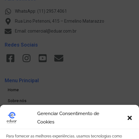
WhatsApp: (11) 2957.4061
Rua Lino Petenoni, 415 – Ermelino Matarazzo
Email: comercial@eduar.com.br
Redes Sociais
Menu Principal
Home
Sobre nós
Produtos
Gerenciar Consentimento de
Cookies
Loja online
Seja um revendedor
Para fornecer as melhores experiências, usamos tecnologias como