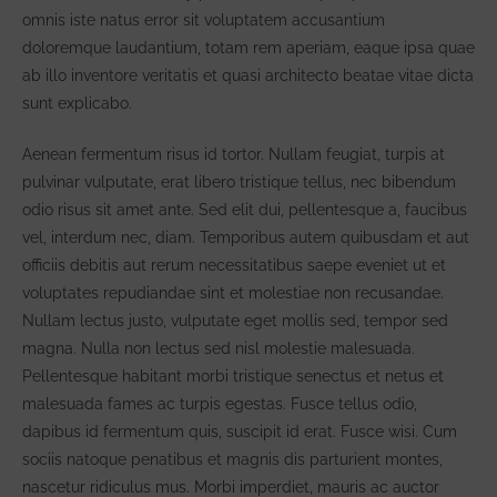
omnis iste natus error sit voluptatem accusantium
doloremque laudantium, totam rem aperiam, eaque ipsa quae
ab illo inventore veritatis et quasi architecto beatae vitae dicta
sunt explicabo.
Aenean fermentum risus id tortor. Nullam feugiat, turpis at
pulvinar vulputate, erat libero tristique tellus, nec bibendum
odio risus sit amet ante. Sed elit dui, pellentesque a, faucibus
vel, interdum nec, diam. Temporibus autem quibusdam et aut
officiis debitis aut rerum necessitatibus saepe eveniet ut et
voluptates repudiandae sint et molestiae non recusandae.
Nullam lectus justo, vulputate eget mollis sed, tempor sed
magna. Nulla non lectus sed nisl molestie malesuada.
Pellentesque habitant morbi tristique senectus et netus et
malesuada fames ac turpis egestas. Fusce tellus odio,
dapibus id fermentum quis, suscipit id erat. Fusce wisi. Cum
sociis natoque penatibus et magnis dis parturient montes,
nascetur ridiculus mus. Morbi imperdiet, mauris ac auctor