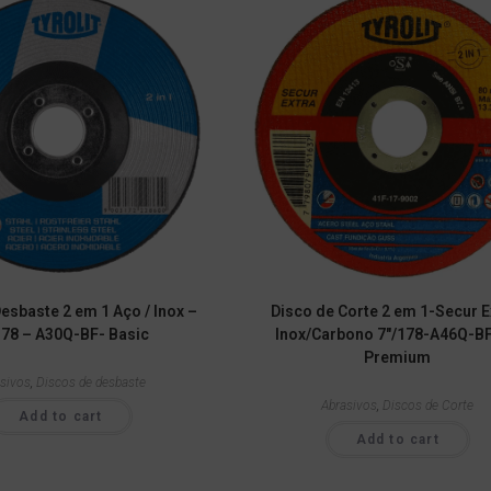
esbaste 2 em 1 Aço / Inox –
Disco de Corte 2 em 1-Secur E
178 – A30Q-BF- Basic
Inox/Carbono 7″/178-A46Q-B
Premium
sivos
,
Discos de desbaste
Abrasivos
,
Discos de Corte
Add to cart
Add to cart