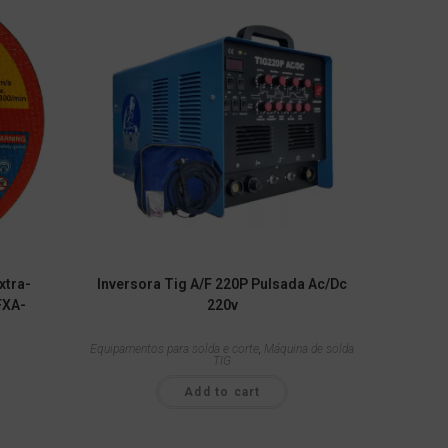
xtra-
Inversora Tig A/F 220P Pulsada Ac/Dc
FXA-
220v
Equipamentos para solda e corte
,
Máquina de solda
TIG
Add to cart