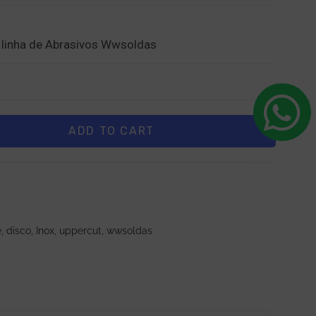
 linha de Abrasivos Wwsoldas
ADD TO CART
e
,
disco
,
Inox
,
uppercut
,
wwsoldas