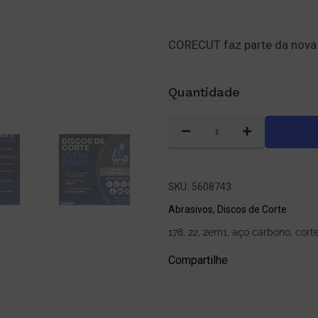
CORECUT faz parte da nova
Quantidade
SKU:
5608743
Abrasivos
,
Discos de Corte
178
,
22
,
2em1
,
aço carbono
,
cort
Compartilhe