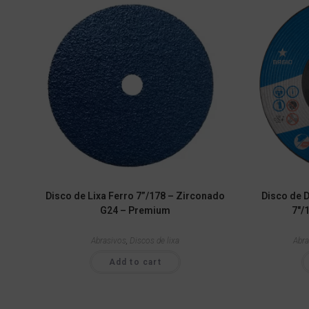
Disco de Lixa Ferro 7”/178 – Zirconado
Disco de D
G24 – Premium
7″/
Abrasivos
,
Discos de lixa
Abra
Add to cart