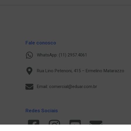
Fale conosco
WhatsApp: (11) 2957.4061
Rua Lino Petenoni, 415 – Ermelino Matarazzo
Email: comercial@eduar.com.br
Redes Sociais