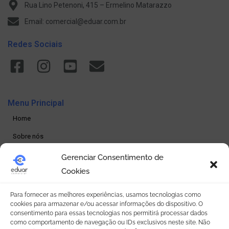
Rua Lino Petenoni, 415 – Ermelino Matarazzo
Email: comercial@eduar.com.br
Redes Sociais
Menu Principal
Home
Sobre nós
Produtos
Gerenciar Consentimento de
Cookies
Loja online
Seja um revendedor
Para fornecer as melhores experiências, usamos tecnologias como
cookies para armazenar e/ou acessar informações do dispositivo. O
Contato
consentimento para essas tecnologias nos permitirá processar dados
como comportamento de navegação ou IDs exclusivos neste site. Não