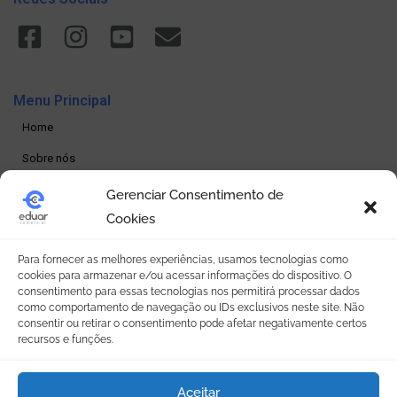
Menu Principal
Home
Sobre nós
Produtos
Gerenciar Consentimento de
Cookies
Loja online
Seja um revendedor
Para fornecer as melhores experiências, usamos tecnologias como
cookies para armazenar e/ou acessar informações do dispositivo. O
Contato
consentimento para essas tecnologias nos permitirá processar dados
como comportamento de navegação ou IDs exclusivos neste site. Não
consentir ou retirar o consentimento pode afetar negativamente certos
Política de Privacidade
recursos e funções.
Política de privacidade
Aceitar
Termos e condições