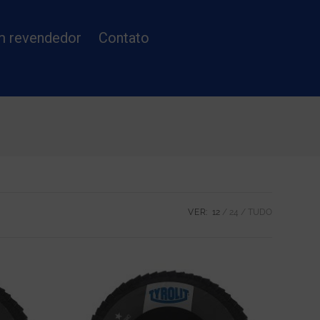
m revendedor
Contato
VER:
12
24
TUDO