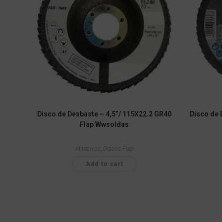
Disco de Desbaste – 4,5”/ 115X22.2 GR40
Disco de 
Flap Wwsoldas
Abrasivos
,
Discos Flap
Add to cart