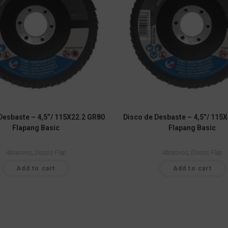
Desbaste – 4,5”/ 115X22.2 GR80
Disco de Desbaste – 4,5”/ 115
Flapang Basic
Flapang Basic
Abrasivos
,
Discos Flap
Abrasivos
,
Discos Flap
Add to cart
Add to cart