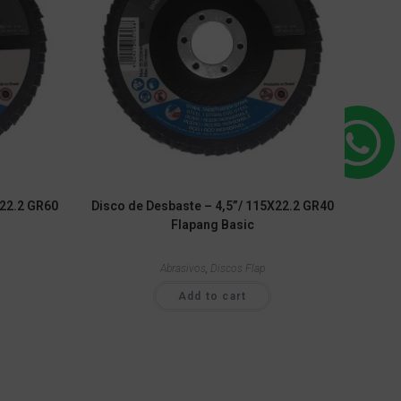
X22.2 GR60
Disco de Desbaste – 4,5”/ 115X22.2 GR40
Flapang Basic
Abrasivos
,
Discos Flap
Add to cart