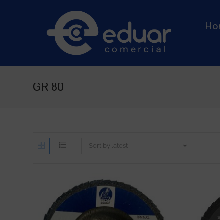
Ho
GR 80
Sort by latest