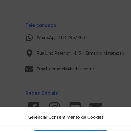
Fale conosco
WhatsApp: (11) 2957.4061
Rua Lino Petenoni, 415 – Ermelino Matarazzo
Email: comercial@eduar.com.br
Redes Sociais
Gerenciar Consentimento de Cookies