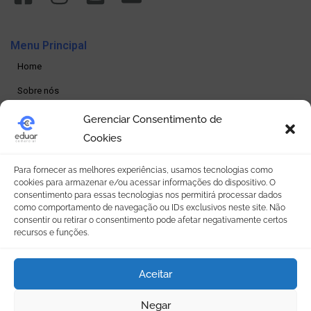
Menu Principal
Home
Sobre nós
Produtos
Gerenciar Consentimento de
Cookies
Loja online
Seja um revendedor
Para fornecer as melhores experiências, usamos tecnologias como
cookies para armazenar e/ou acessar informações do dispositivo. O
Contato
consentimento para essas tecnologias nos permitirá processar dados
como comportamento de navegação ou IDs exclusivos neste site. Não
consentir ou retirar o consentimento pode afetar negativamente certos
Política de Privacidade
recursos e funções.
Política de privacidade
Aceitar
Termos e condições
Política de Cookies (BR)
Negar