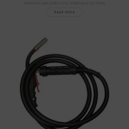
Acessórios para solda e corte
,
Solda mig ou tig
,
Tochas
Read more