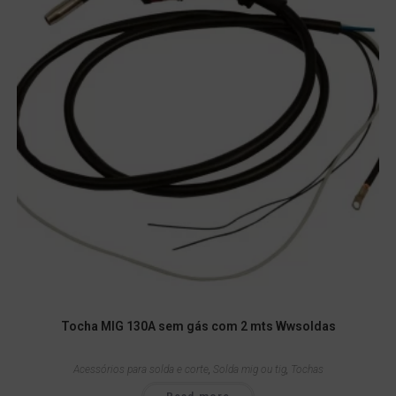
Tocha MIG 130A sem gás com 2 mts Wwsoldas
Acessórios para solda e corte
,
Solda mig ou tig
,
Tochas