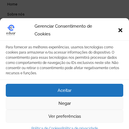
Home
Sobre nós
Produtos
Gerenciar Consentimento de
Cookies
Loja online
Seja um revendedor
Para fornecer as melhores experiências, usamos tecnologias como
cookies para armazenar e/ou acessar informações do dispositivo. O
Contato
consentimento para essas tecnologias nos permitirá processar dados
como comportamento de navegação ou IDs exclusivos neste site. Não
consentir ou retirar o consentimento pode afetar negativamente certos
Política de Privacidade
recursos e funções.
Política de privacidade
Aceitar
Termos e condições
Política de Cookies (BR)
Negar
Ver preferências
Copyright - Comercial Eduar . Design Zona Zero Inteligência
Política de Cookies
Política de privacidade