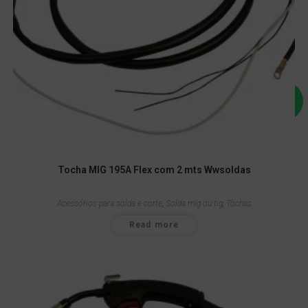
Tocha MIG 195A Flex com 2 mts Wwsoldas
Acessórios para solda e corte
,
Solda mig ou tig
,
Tochas
Read more