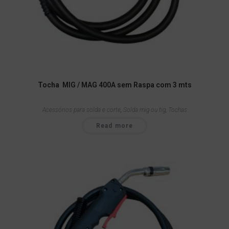
Tocha MIG / MAG 400A sem Raspa com 3 mts
Acessórios para solda e corte
,
Solda mig ou tig
,
Tochas
Read more