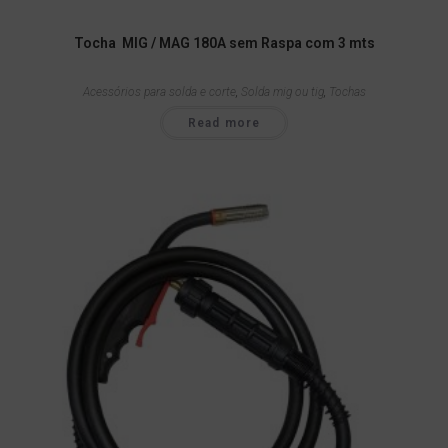
Tocha MIG / MAG 180A sem Raspa com 3 mts
Acessórios para solda e corte
,
Solda mig ou tig
,
Tochas
Read more