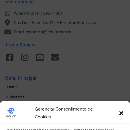
Fale conosco
WhatsApp: (11) 2957.4061
Rua Lino Petenoni, 415 – Ermelino Matarazzo
Email: comercial@eduar.com.br
Redes Sociais
Menu Principal
Home
Sobre nós
Produtos
Gerenciar Consentimento de
Cookies
Loja online
Seja um revendedor