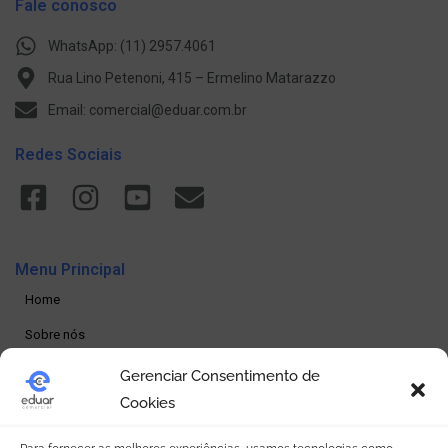
Fale conosco
WhatsApp: (11) 2957.4061
Rua Lino Petenoni, 415 – Ermelino Matarazzo
Email: comercial@eduar.com.br
Redes Sociais
Menu Principal
Home
Sobre nós
Produtos
Gerenciar Consentimento de
Cookies
Loja online
Seja um revendedor