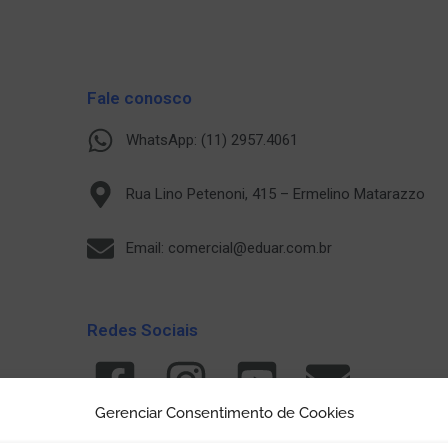
Fale conosco
WhatsApp: (11) 2957.4061
Rua Lino Petenoni, 415 – Ermelino Matarazzo
Email: comercial@eduar.com.br
Redes Sociais
Gerenciar Consentimento de Cookies