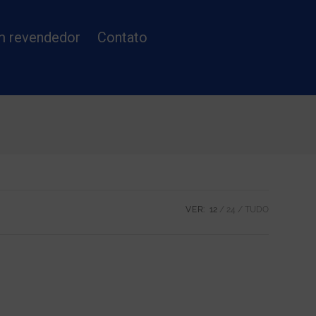
m revendedor
Contato
VER:
12
24
TUDO