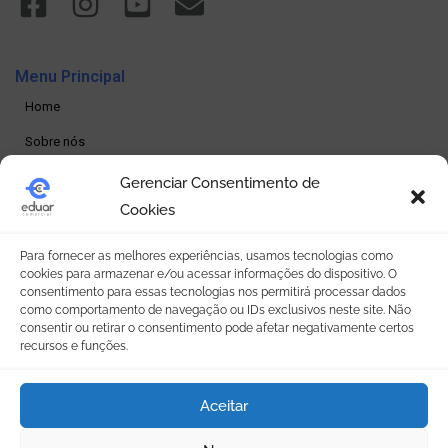
Menu Principal
Home
Sobre nós
Produtos
Gerenciar Consentimento de
Cookies
Loja online
Seja um revendedor
Para fornecer as melhores experiências, usamos tecnologias como
cookies para armazenar e/ou acessar informações do dispositivo. O
Contato
consentimento para essas tecnologias nos permitirá processar dados
como comportamento de navegação ou IDs exclusivos neste site. Não
consentir ou retirar o consentimento pode afetar negativamente certos
Política de Privacidade
recursos e funções.
Política de privacidade
Aceitar
Termos e condições
Política de Cookies (BR)