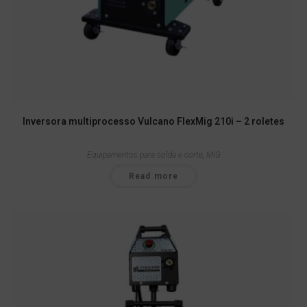
Inversora multiprocesso Vulcano FlexMig 210i – 2 roletes
Equipamentos para solda e corte
,
MIG
Read more