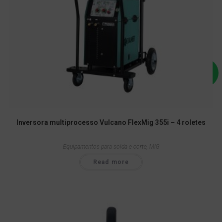
Inversora multiprocesso Vulcano FlexMig 355i – 4 roletes
Equipamentos para solda e corte
,
MIG
Read more