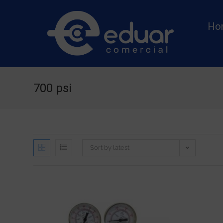
Ho
700 psi
Sort by latest