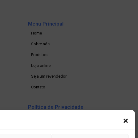
Menu Principal
Home
Sobre nós
Produtos
Loja online
Seja um revendedor
Contato
Política de Privacidade
Política de privacidade
Termos e condições
Política de Cookies (BR)