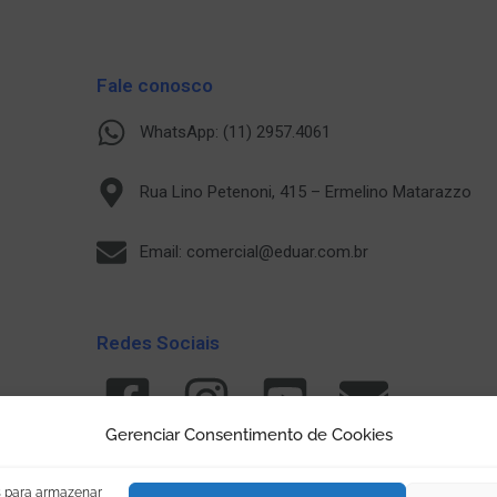
Fale conosco
WhatsApp: (11) 2957.4061
Rua Lino Petenoni, 415 – Ermelino Matarazzo
Email: comercial@eduar.com.br
Redes Sociais
Gerenciar Consentimento de Cookies
s para armazenar