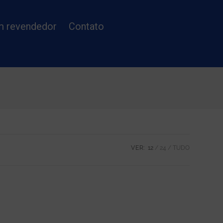
m revendedor
Contato
VER:
12
24
TUDO