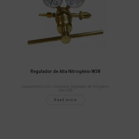
Regulador de Alta Nitrogênio W38
Equipamentos Oxi / Acetileno
,
Regulador de Nitrogênio
Alta W38
Read more