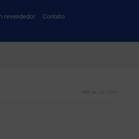
m revendedor
Contato
VER:
12
24
TUDO