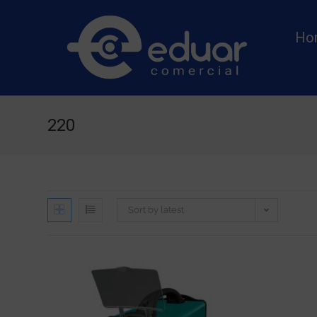
Ho
220
Sort by latest