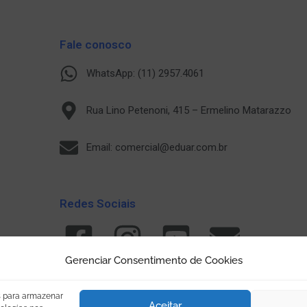
Fale conosco
WhatsApp: (11) 2957.4061
Rua Lino Petenoni, 415 – Ermelino Matarazzo
Email: comercial@eduar.com.br
Redes Sociais
Gerenciar Consentimento de Cookies
s para armazenar
Aceitar