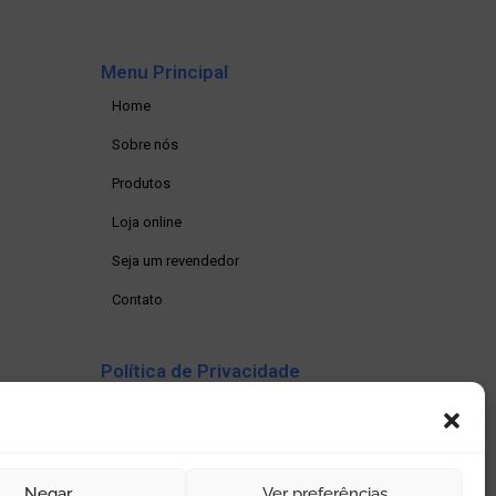
Menu Principal
Home
Sobre nós
Produtos
Loja online
Seja um revendedor
Contato
Política de Privacidade
Política de privacidade
Termos e condições
Política de Cookies (BR)
Negar
Ver preferências